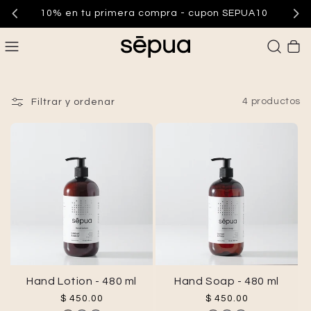
10% en tu primera compra - cupon SEPUA10
Carrito
4 productos
Filtrar y ordenar
Hand Lotion - 480 ml
Hand Soap - 480 ml
Precio habitual
Precio habitual
$ 450.00
$ 450.00