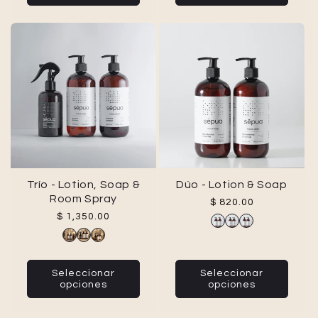
Trío - Lotion, Soap &
Dúo - Lotion & Soap
Room Spray
Precio habitual
$ 820.00
Precio habitual
$ 1,350.00
Seleccionar
Seleccionar
opciones
opciones