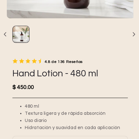
4.8 de 136 Reseñas
Hand Lotion - 480 ml
Precio habitual
$ 450.00
480 ml
Textura ligera y de rápida absorción
Uso diario
Hidratación y suavidad en cada aplicación