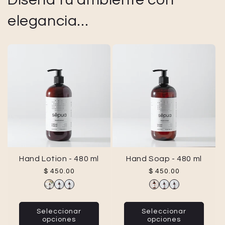
elegancia...
Hand Lotion - 480 ml
Hand Soap - 480 ml
Precio habitual
Precio habitual
$ 450.00
$ 450.00
Seleccionar
Seleccionar
opciones
opciones