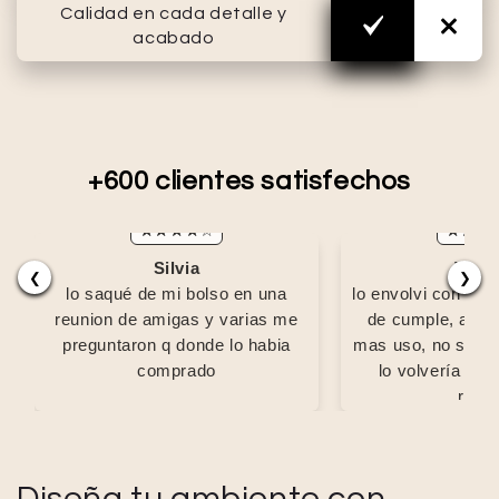
Calidad en cada detalle y
acabado
+600 clientes satisfechos
Silvia
Valer
❮
❯
lo saqué de mi bolso en una
lo envolvi con pape
reunion de amigas y varias me
de cumple, al fin
preguntaron q donde lo habia
mas uso, no se q
comprado
lo volvería a c
regal
Diseña tu ambiente con