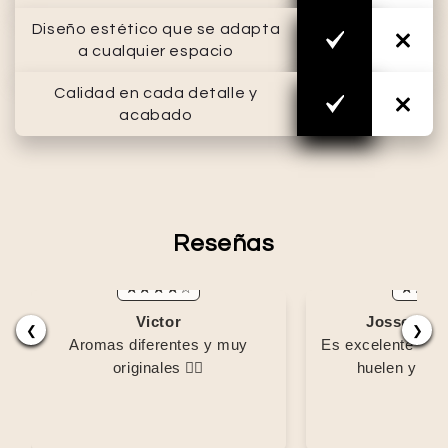
Diseño estético que se adapta
a cualquier espacio
Calidad en cada detalle y
acabado
Reseñas
Victor
Josselyn M
❮
❯
Aromas diferentes y muy
Es excelente me
originales 👌🏽
huelen y la i