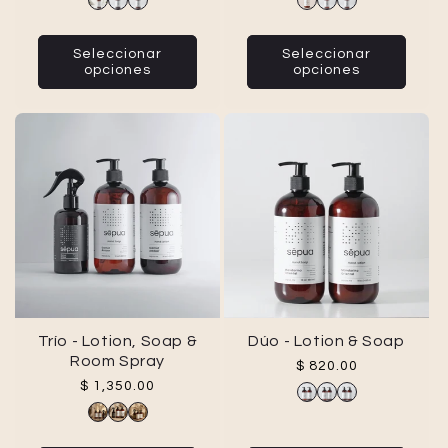
Seleccionar
Seleccionar
opciones
opciones
Trío - Lotion, Soap &
Dúo - Lotion & Soap
Room Spray
Precio habitual
$ 820.00
Precio habitual
$ 1,350.00