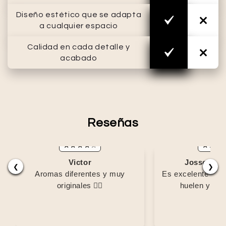
Diseño estético que se adapta
a cualquier espacio
Calidad en cada detalle y
acabado
Reseñas
Victor
Josselyn M
❮
❯
Aromas diferentes y muy
Es excelente me
originales 👌🏽
huelen y la i