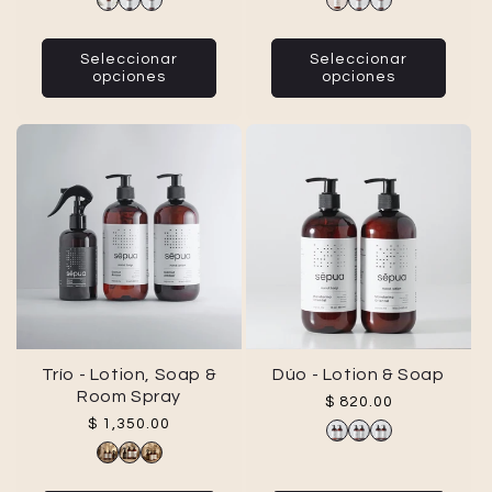
Seleccionar
Seleccionar
opciones
opciones
Trío - Lotion, Soap &
Dúo - Lotion & Soap
Room Spray
Precio habitual
$ 820.00
Precio habitual
$ 1,350.00