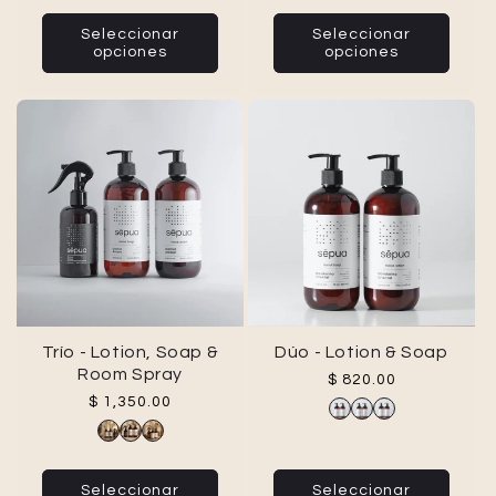
Seleccionar
Seleccionar
opciones
opciones
Trío - Lotion, Soap &
Dúo - Lotion & Soap
Room Spray
Precio habitual
$ 820.00
Precio habitual
$ 1,350.00
Seleccionar
Seleccionar