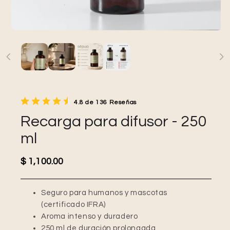
4.8 de 136 Reseñas
Recarga para difusor - 250
ml
Precio habitual
$ 1,100.00
Seguro para humanos y mascotas
(certificado IFRA)
Aroma intenso y duradero
250 ml de duración prolongada