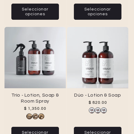
Seleccionar
Seleccionar
opciones
opciones
Trío - Lotion, Soap &
Dúo - Lotion & Soap
Room Spray
Precio habitual
$ 820.00
Precio habitual
$ 1,350.00
Seleccionar
Seleccionar