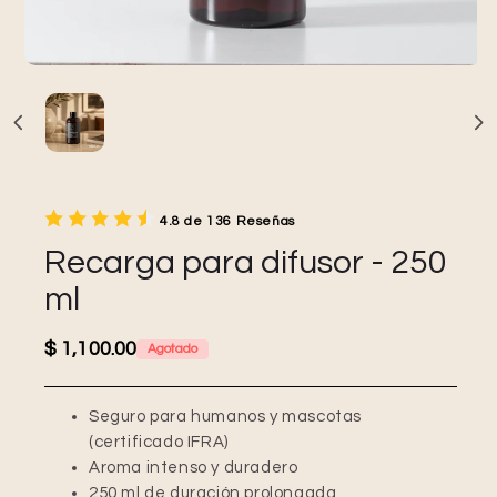
4.8 de 136 Reseñas
Recarga para difusor - 250
ml
Precio habitual
$ 1,100.00
Agotado
Seguro para humanos y mascotas
(certificado IFRA)
Aroma intenso y duradero
250 ml de duración prolongada