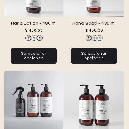
Hand Lotion - 480 ml
Hand Soap - 480 ml
Precio habitual
Precio habitual
$ 450.00
$ 450.00
Seleccionar
Seleccionar
opciones
opciones