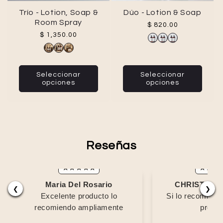
Trío - Lotion, Soap &
Dúo - Lotion & Soap
Room Spray
Precio habitual
$ 820.00
Precio habitual
$ 1,350.00
Seleccionar
Seleccionar
opciones
opciones
Reseñas
Maria Del Rosario
CHRISTIAN 
❮
❯
Excelente producto lo
Si lo recomien
recomiendo ampliamente
produ