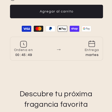
Agregar al carrito
Formas de pago
→
Ordena en
Entrega
00 : 45 : 48
martes
Descubre tu próxima
fragancia favorita