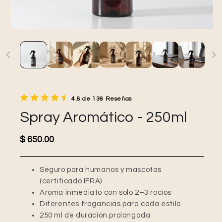
4.8 de 136 Reseñas
Spray Aromático - 250ml
Precio habitual
$ 650.00
Seguro para humanos y mascotas
(certificado IFRA)
Aroma inmediato con solo 2–3 rocíos
Diferentes fragancias para cada estilo
250 ml de duración prolongada