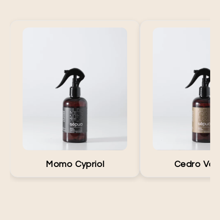
Fragancia con notas de violeta,
Fragancia con notas d
cuero, cardamomo y sándalo que
cedro, ámbar y sánda
crea un ambiente cálido, elegante
un ambiente elegante
y moderno. Inspirado en Santal 33,
con personalidad. 
aporta un toque de lujo y distinción
amaderado aporta sof
a cualquier espacio. Ideal para
calidez en cada esp
salas, recámaras u oficinas,
para salas, recámaras
perfecto para momentos de
perfecta para mo
relajación o reuniones donde
relajación o reuni
buscas una atmósfera acogedora y
buscas una atmósfer
memorable.
distinguida
Momo Cypriol
Cedro Vani