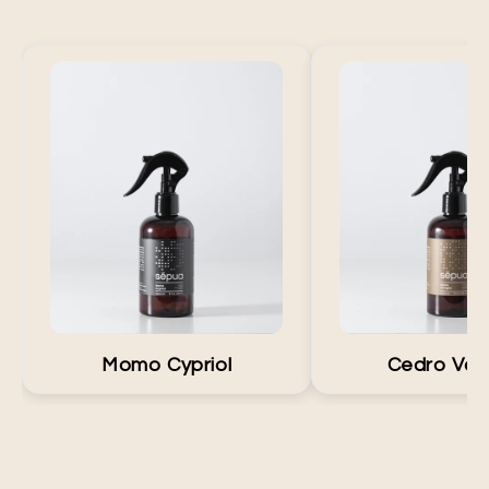
Fragancia con notas de violeta,
Fragancia con notas d
cuero, cardamomo y sándalo que
cedro, ámbar y sánda
crea un ambiente cálido, elegante
un ambiente elegante
y moderno. Inspirado en Santal 33,
con personalidad. 
aporta un toque de lujo y distinción
amaderado aporta sof
a cualquier espacio. Ideal para
calidez en cada esp
salas, recámaras u oficinas,
para salas, recámaras
perfecto para momentos de
perfecta para mo
relajación o reuniones donde
relajación o reuni
buscas una atmósfera acogedora y
buscas una atmósfer
memorable.
distinguida
Momo Cypriol
Cedro Vani