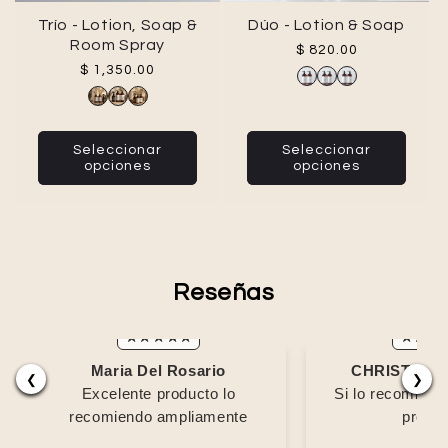
Trío - Lotion, Soap &
Dúo - Lotion & Soap
Room Spray
Precio habitual
$ 820.00
Precio habitual
$ 1,350.00
Seleccionar
Seleccionar
opciones
opciones
Reseñas
Maria Del Rosario
CHRISTIAN 
❮
❯
Excelente producto lo
Si lo recomien
recomiendo ampliamente
produ