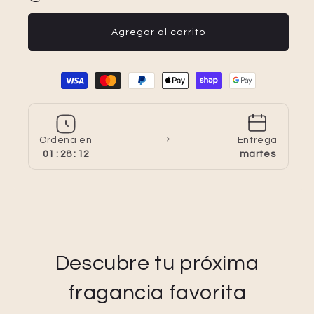
Agregar al carrito
Formas de pago
→
Ordena en
Entrega
01 : 28 : 12
martes
Descubre tu próxima
fragancia favorita