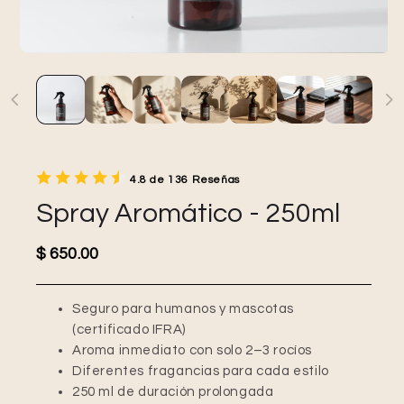
4.8 de 136 Reseñas
Spray Aromático - 250ml
Precio habitual
$ 650.00
Seguro para humanos y mascotas
(certificado IFRA)
Aroma inmediato con solo 2–3 rocíos
Diferentes fragancias para cada estilo
250 ml de duración prolongada