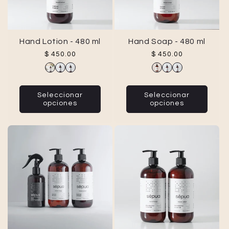
Hand Lotion - 480 ml
Hand Soap - 480 ml
Precio habitual
Precio habitual
$ 450.00
$ 450.00
Seleccionar
Seleccionar
opciones
opciones